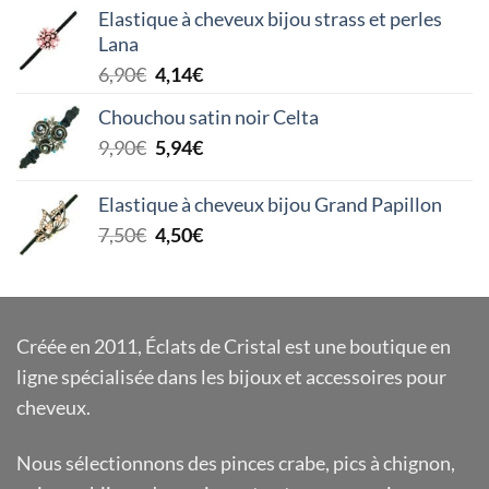
initial
actuel
Elastique à cheveux bijou strass et perles
était :
est :
Lana
9,90€.
5,94€.
Le
Le
6,90
€
4,14
€
prix
prix
Chouchou satin noir Celta
initial
actuel
Le
Le
9,90
€
5,94
€
était :
est :
prix
prix
6,90€.
4,14€.
initial
actuel
Elastique à cheveux bijou Grand Papillon
était :
est :
Le
Le
7,50
€
4,50
€
9,90€.
5,94€.
prix
prix
initial
actuel
était :
est :
7,50€.
4,50€.
Créée en 2011, Éclats de Cristal est une boutique en
ligne spécialisée dans les bijoux et accessoires pour
cheveux.
Nous sélectionnons des pinces crabe, pics à chignon,