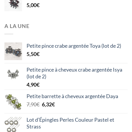
5,00
€
A LA UNE
Petite pince crabe argentée Toya (lot de 2)
5,50
€
Petite pince à cheveux crabe argentée Isya
(lot de 2)
4,90
€
Petite barrette à cheveux argentée Daya
Le
Le
7,90
€
6,32
€
prix
prix
initial
actuel
Lot d’Épingles Perles Couleur Pastel et
était :
est :
Strass
7,90€.
6,32€.