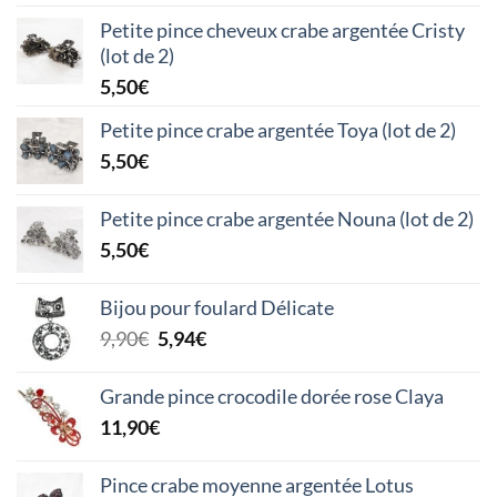
Petite pince cheveux crabe argentée Cristy
(lot de 2)
5,50
€
Petite pince crabe argentée Toya (lot de 2)
5,50
€
Petite pince crabe argentée Nouna (lot de 2)
5,50
€
Bijou pour foulard Délicate
Le
Le
9,90
€
5,94
€
prix
prix
initial
actuel
Grande pince crocodile dorée rose Claya
était :
est :
11,90
€
9,90€.
5,94€.
Pince crabe moyenne argentée Lotus