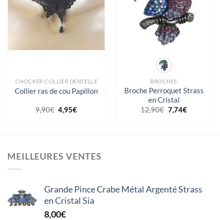
CHOCKER COLLIER DENTELLE
BROCHES
Broche Perroquet Strass
Collier ras de cou Papillon
en Cristal
Le
Le
Le
Le
9,90
€
4,95
€
12,90
€
7,74
€
prix
prix
prix
prix
initial
actuel
initial
actuel
était :
est :
était :
est :
9,90€.
4,95€.
12,90€.
7,74€.
MEILLEURES VENTES
Grande Pince Crabe Métal Argenté Strass
en Cristal Sia
8,00
€