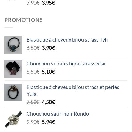
Le
Le
7,90
€
3,95
€
prix
prix
initial
actuel
PROMOTIONS
était :
est :
7,90€.
3,95€.
Elastique à cheveux bijou strass Tyli
Le
Le
6,50
€
3,90
€
prix
prix
initial
actuel
Chouchou velours bijou strass Star
était :
est :
Le
Le
8,50
€
5,10
€
6,50€.
3,90€.
prix
prix
initial
actuel
Elastique à cheveux bijou strass et perles
était :
est :
Yula
8,50€.
5,10€.
Le
Le
7,50
€
4,50
€
prix
prix
Chouchou satin noir Rondo
initial
actuel
Le
Le
9,90
€
5,94
€
était :
est :
prix
prix
7,50€.
4,50€.