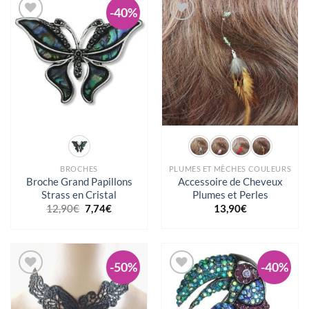
EN SAVOIR PLUS
-40%
Ajouter à la wishlist
Ajouter à la wishlist
BROCHES
PLUMES ET MÈCHES COULEURS
Broche Grand Papillons
Accessoire de Cheveux
Strass en Cristal
Plumes et Perles
Le
Le
12,90
€
7,74
€
13,90
€
prix
prix
initial
actuel
était :
est :
12,90€.
7,74€.
-50%
-40%
Ajouter à la wishlist
Ajouter à la wishlist