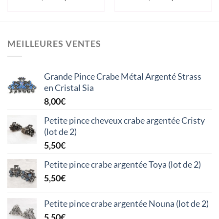
prix
prix
prix
prix
initial
actuel
initial
actuel
était :
est :
était :
est :
11,90€.
5,95€.
14,90€.
7,45€.
MEILLEURES VENTES
Grande Pince Crabe Métal Argenté Strass
en Cristal Sia
8,00
€
Petite pince cheveux crabe argentée Cristy
(lot de 2)
5,50
€
Petite pince crabe argentée Toya (lot de 2)
5,50
€
Petite pince crabe argentée Nouna (lot de 2)
5,50
€