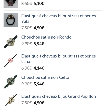
était :
est :
Le
Le
8,50
€
5,10
€
6,50€.
3,90€.
prix
prix
initial
actuel
Elastique à cheveux bijou strass et perles
était :
est :
Yula
8,50€.
5,10€.
Le
Le
7,50
€
4,50
€
prix
prix
Chouchou satin noir Rondo
initial
actuel
Le
Le
9,90
€
5,94
€
était :
est :
prix
prix
7,50€.
4,50€.
initial
actuel
Elastique à cheveux bijou strass et perles
était :
est :
Lana
9,90€.
5,94€.
Le
Le
6,90
€
4,14
€
prix
prix
Chouchou satin noir Celta
initial
actuel
Le
Le
9,90
€
5,94
€
était :
est :
prix
prix
6,90€.
4,14€.
initial
actuel
Elastique à cheveux bijou Grand Papillon
était :
est :
Le
Le
7,50
€
4,50
€
9,90€.
5,94€.