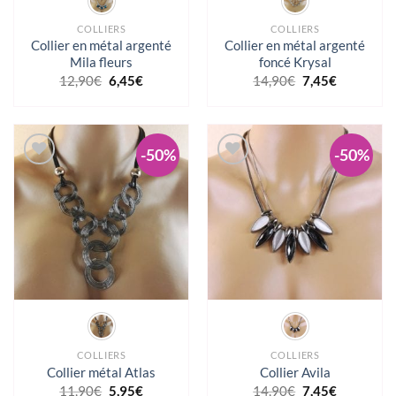
COLLIERS
COLLIERS
Collier en métal argenté
Collier en métal argenté
Mila fleurs
foncé Krysal
Le
Le
Le
Le
12,90
€
6,45
€
14,90
€
7,45
€
prix
prix
prix
prix
initial
actuel
initial
actuel
était :
est :
était :
est :
12,90€.
6,45€.
14,90€.
7,45€.
-50%
-50%
Ajouter à la wishlist
Ajouter à la wishlist
COLLIERS
COLLIERS
Collier métal Atlas
Collier Avila
Le
Le
Le
Le
11,90
€
5,95
€
14,90
€
7,45
€