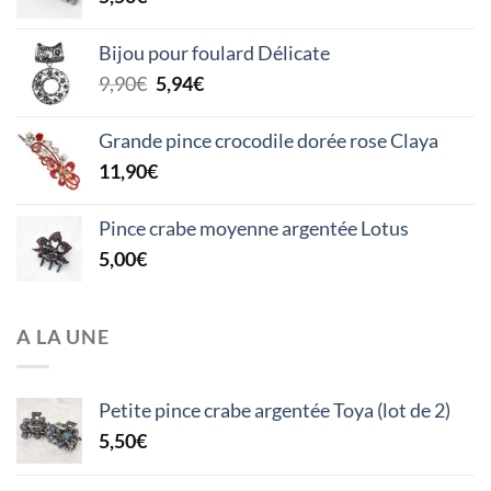
Bijou pour foulard Délicate
Le
Le
9,90
€
5,94
€
prix
prix
initial
actuel
Grande pince crocodile dorée rose Claya
était :
est :
11,90
€
9,90€.
5,94€.
Pince crabe moyenne argentée Lotus
5,00
€
A LA UNE
Petite pince crabe argentée Toya (lot de 2)
5,50
€