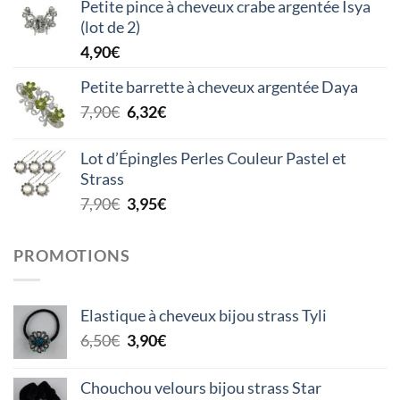
Petite pince à cheveux crabe argentée Isya
(lot de 2)
4,90
€
Petite barrette à cheveux argentée Daya
Le
Le
7,90
€
6,32
€
prix
prix
initial
actuel
Lot d’Épingles Perles Couleur Pastel et
était :
est :
Strass
7,90€.
6,32€.
Le
Le
7,90
€
3,95
€
prix
prix
initial
actuel
PROMOTIONS
était :
est :
7,90€.
3,95€.
Elastique à cheveux bijou strass Tyli
Le
Le
6,50
€
3,90
€
prix
prix
initial
actuel
Chouchou velours bijou strass Star