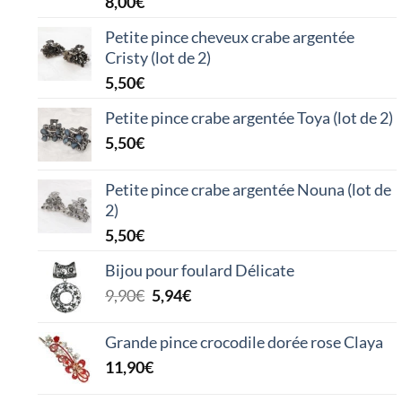
8,00
€
Petite pince cheveux crabe argentée
Cristy (lot de 2)
5,50
€
Petite pince crabe argentée Toya (lot de 2)
5,50
€
Petite pince crabe argentée Nouna (lot de
2)
5,50
€
Bijou pour foulard Délicate
Le
Le
9,90
€
5,94
€
prix
prix
initial
actuel
Grande pince crocodile dorée rose Claya
était :
est :
11,90
€
9,90€.
5,94€.