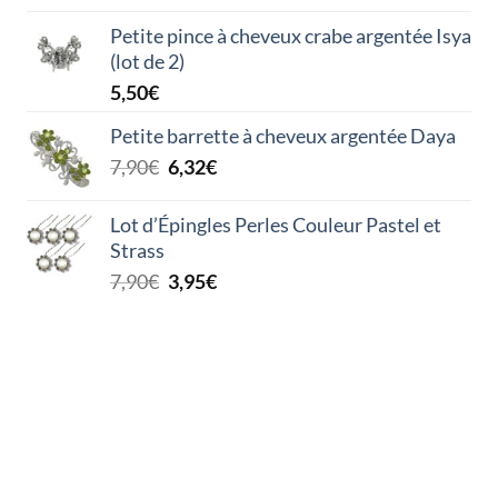
Petite pince à cheveux crabe argentée Isya
(lot de 2)
5,50
€
Petite barrette à cheveux argentée Daya
Le
Le
7,90
€
6,32
€
prix
prix
initial
actuel
Lot d’Épingles Perles Couleur Pastel et
était :
est :
Strass
7,90€.
6,32€.
Le
Le
7,90
€
3,95
€
prix
prix
initial
actuel
était :
est :
7,90€.
3,95€.