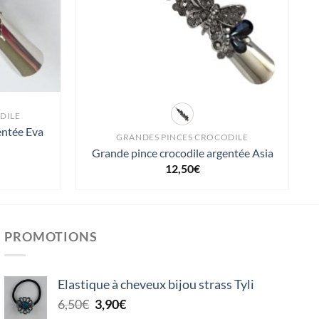
DILE
entée Eva
GRANDES PINCES CROCODILE
Grande pince crocodile argentée Asia
12,50
€
PROMOTIONS
Elastique à cheveux bijou strass Tyli
Le
Le
6,50
€
3,90
€