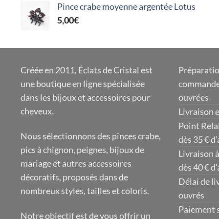
Pince crabe moyenne argentée Lotus
5,00
€
Créée en 2011, Éclats de Cristal est
Préparatio
une boutique en ligne spécialisée
commandes
dans les bijoux et accessoires pour
ouvrées
cheveux.
Livraison 
Point Relai
Nous sélectionnons des pinces crabe,
dès 35 € d
pics à chignon, peignes, bijoux de
Livraison à
mariage et autres accessoires
dès 40 € d
décoratifs, proposés dans de
Délai de li
nombreux styles, tailles et coloris.
ouvrés
Paiement s
Notre objectif est de vous offrir un