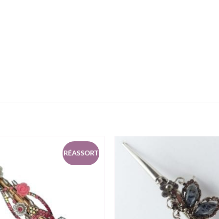
RÉASSORT
wishlist
Ajouter à la wishlist