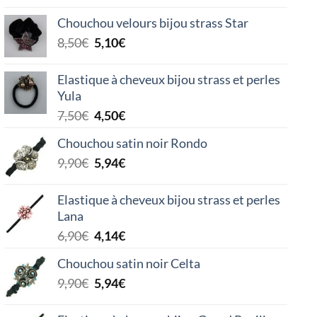
prix
prix
initial
actuel
Chouchou velours bijou strass Star
était :
est :
Le
Le
8,50
€
5,10
€
6,50€.
3,90€.
prix
prix
initial
actuel
Elastique à cheveux bijou strass et perles
était :
est :
Yula
8,50€.
5,10€.
Le
Le
7,50
€
4,50
€
prix
prix
Chouchou satin noir Rondo
initial
actuel
Le
Le
9,90
€
5,94
€
était :
est :
prix
prix
7,50€.
4,50€.
initial
actuel
Elastique à cheveux bijou strass et perles
était :
est :
Lana
9,90€.
5,94€.
Le
Le
6,90
€
4,14
€
prix
prix
Chouchou satin noir Celta
initial
actuel
Le
Le
9,90
€
5,94
€
était :
est :
prix
prix
6,90€.
4,14€.
initial
actuel