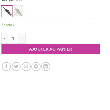
En stock
quantité de Grande pince crocodile argentée Salia
AJOUTER AU PANIER