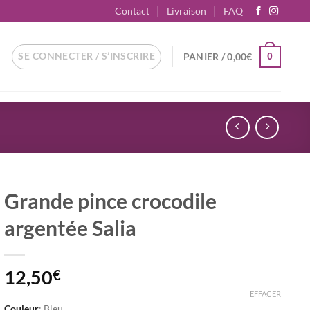
Contact
Livraison
FAQ
SE CONNECTER / S’INSCRIRE
PANIER /
0,00
€
0
Grande pince crocodile
argentée Salia
12,50
€
EFFACER
Couleur
:
Bleu